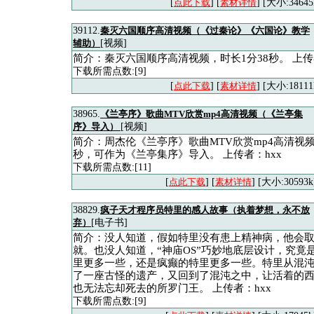
[
] [
] [大小:3464
点此下载
素材详情
39112.
秦灭六国顺序高清视频（《过秦论》《六国论》教学
辅助）
[视频]
简介：秦灭六国顺序高清视频，时长1分38秒。 上传
下载所需点数:[9]
[
] [
] [大小:1811
点此下载
素材详情
38965.
《兰亭序》歌曲MTV欣赏mp4高清视频（《兰亭集
序》导入）
[视频]
简介：周杰伦《兰亭序》歌曲MTV欣赏mp4高清视频
秒，可作为《兰亭集序》导入。 上传者：hxx
下载所需点数:[11]
[
] [
] [大小:30593
点此下载
素材详情
38829.
疯子天才程序员特里的感人故事（执着梦想，永不放
弃）
[电子书]
简介：没人知道，假如特里没有患上精神病，他会
就。也没人知道，“神庙OS”巧妙地底层设计，究竟
里更多一些，还是疯癫的特里更多一些。特里从混
了一座古怪的遗产，又回到了混沌之中，让活着的
也无法忘却死去的所罗门王。 上传者：hxx
下载所需点数:[9]