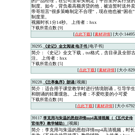
的产品经理，在公司里牵头制定了平台里外卖行业
制度。如今，背负着高额房贷的他，被迫暂时送外
帝哥坦言“很多策略制定不合理”，现在他也被“困在
制度里。
视频时长1分14秒。 上传者：hxx
下载所需点数:[9]
[
] [
] [大小:1449
点此下载
素材详情
39295.
《史记》全文阅读 电子书
[电子书]
简介：《史记》全文下载，txt格式，含目录及全部
注。 上传者：hxx
下载所需点数:[5]
[
] [
] [大小:82
点此下载
素材详情
39228.
《兰亭集序》朗诵
[视频]
简介：适合用于课堂教学时进行情境朗诵，引导学
和朗诵的轻重缓急。 上传者：不爱吃姜的小可爱
下载所需点数:[8]
[
] [
] [大小:679
点此下载
素材详情
39117.
李克用与朱温的恩怨详情mp4高清视频（《五代史伶
官传序》教学辅助）
[视频]
简介：李克用与朱温的恩怨详情mp4高清视频，时长1